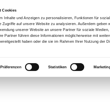
Sta
t Cookies
hören
 Inhalte und Anzeigen zu personalisieren, Funktionen für sozia
e Zugriffe auf unsere Website zu analysieren. Außerdem geben w
gorized
rwendung unserer Website an unsere Partner für soziale Medien
e Eltern – Starke Kinder
Podcast
Über mich
Blog
Ko
re Partner führen diese Informationen möglicherweise mit weite
er Frage habe ich damals meinen Mann schwer beeindruckt. U
ereitgestellt haben oder die sie im Rahmen Ihrer Nutzung der D
 es selbstverständlich, dass ich am Weinen unseres damals 
 im Bett saß. Mein...
Präferenzen
Statistiken
Marketin