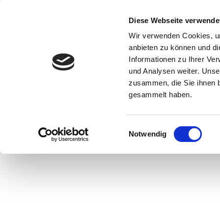
069 57809368
coaching@carola-baumgarten.de
Diese Webseite verwende
Auf die eigenen Gefühle 
Wir verwenden Cookies, um
anbieten zu können und di
von
Carola Baumgarten
|
Mai 4, 2017
|
Uncate
Informationen zu Ihrer Ve
Stark
und Analysen weiter. Unse
„Hörst du nicht, dass er sitzt?“ Mit dies
zusammen, die Sie ihnen b
ich wusste gar nicht warum. Für mich war
gesammelt haben.
sehr kleinen Sohnes hören konnte, dass er
Einwilligungsauswahl
Notwendig