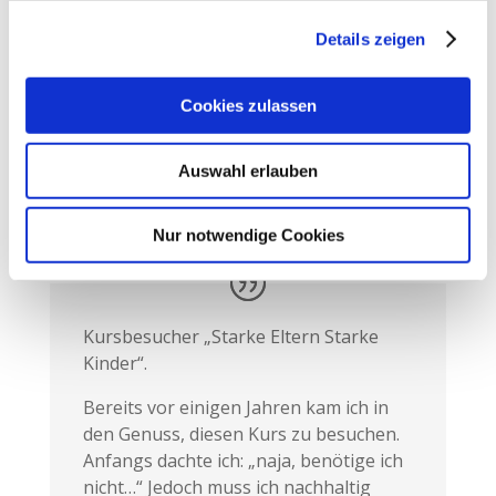
verbringe, anders erlebe und bewerte.
Details zeigen
Egal, ob es nach Plan läuft – oder eben
auch mal nicht. Danke dafür – jederzeit
gerne wieder, falls Du einen
Cookies zulassen
weiterführenden Kurs planst.
Auswahl erlauben
Florence
Nur notwendige Cookies
Kursbesucher „Starke Eltern Starke
Kinder“.
Bereits vor einigen Jahren kam ich in
den Genuss, diesen Kurs zu besuchen.
Anfangs dachte ich: „naja, benötige ich
nicht…“ Jedoch muss ich nachhaltig