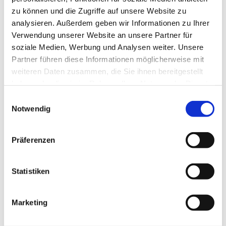
tollen Kurs. Ich denke häufig an unsere
zu können und die Zugriffe auf unsere Website zu
nette Elternrunde. Wie gut hat es
analysieren. Außerdem geben wir Informationen zu Ihrer
getan, gemeinsam über Situationen zu
Verwendung unserer Website an unsere Partner für
lachen, die einem zunächst unlösbar
soziale Medien, Werbung und Analysen weiter. Unsere
erschienen, bis man merkte, dass es
Partner führen diese Informationen möglicherweise mit
den anderen Eltern auch nicht anders
weiteren Daten zusammen, die Sie ihnen bereitgestellt
geht. Danke für Deine vielen
haben oder die sie im Rahmen Ihrer Nutzung der Dienste
Denkansätze und Lösungsvorschläge.
gesammelt haben.
Einwilligungsauswahl
Deine offene, fröhliche und entspannte
Notwendig
Art hat den Kurs für mich zu einem
besonderen Event gemacht. Auch
wenn ich im Alltag noch lange nicht
Präferenzen
alles nach Handlungsempfehlung
umsetze, weiß ich doch, dass es erstens
Statistiken
geholfen hat, darüber zu sprechen,
zweitens zu wissen, dass ich nachlesen
kann, was wir an den 10 Abenden
Marketing
besprochen haben und drittens, dass
ich die Zeit, die ich mit meinem Kind